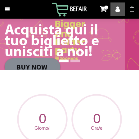
Attiva / disattiva la navigazione
0
Acquista qui il
tuo biglietto e
unisciti a noi!
BUY NOW